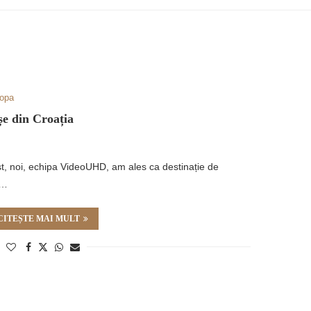
opa
e din Croația
gust, noi, echipa VideoUHD, am ales ca destinație de
m…
CITEȘTE MAI MULT