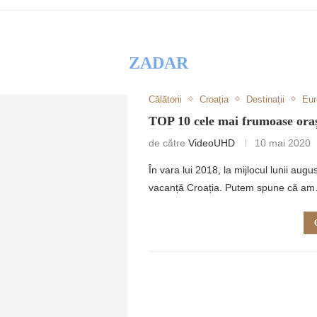
ZADAR
Călătorii
Croația
Destinații
Eur
RETULUI
TOP 10 cele mai frumoase oraș
de către
VideoUHD
10 mai 2020
În vara lui 2018, la mijlocul lunii au
vacanță Croația. Putem spune că a