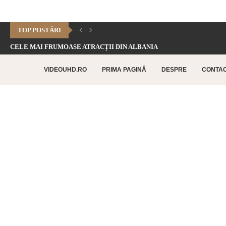
TOP POSTĂRI
CELE MAI FRUMOASE ATRACȚII DIN ALBANIA
CHEILE DOFTANEI – CELE MAI FRUMOASE FORMAȚIUNI CARSTICE.
VIDEOUHD.RO
PRIMA PAGINĂ
DESPRE
CONTA
CELE MAI FRUMOASE ATRACȚII TURISTICE DIN RETHYMNO –...
CETATEA HISTRIA – CEA MAI VECHE AȘEZARE URBANĂ...
SATUL BUCOVINEAN – ACASĂ ÎN INIMA BUCOVINEI
CELE MAI FRUMOASE ATRACȚII TURISTICE DIN CHANIA –...
TOP 10 CELE MAI FRUMOASE PLAJE DIN INSULA...
LAGUNA BALOS – PARADISUL TURCOAZ DIN INSULA CRETA
CHEILE DOBROGEI – O REZERVAȚIE NATURALĂ UNICĂ ÎN...
CETATEA POENARI – POVESTEA CETĂȚII LUI VLAD ȚEPEȘ
CORBII DE PIATRĂ – CEA MAI VECHE MĂNĂSTIRE...
CHIPUL LUI DECEBAL – CEA MAI MARE SCULPTURĂ...