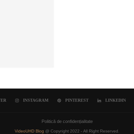
ULUI ROMÂNESC
TER
INSTAGRAM
PINTEREST
LINKEDIN
Politică de confidențialitate
VideoUHD Blog
@ Copyright 2022 - All Right Reserved.