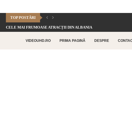
TOP POSTĂRI
CELE MAI FRUMOASE ATRACȚII DIN ALBANIA
CHEILE DOFTANEI – CELE MAI FRUMOASE FORMAȚIUNI CARSTICE.
VIDEOUHD.RO
PRIMA PAGINĂ
DESPRE
CONTA
CELE MAI FRUMOASE ATRACȚII TURISTICE DIN RETHYMNO –...
CETATEA HISTRIA – CEA MAI VECHE AȘEZARE URBANĂ...
SATUL BUCOVINEAN – ACASĂ ÎN INIMA BUCOVINEI
CELE MAI FRUMOASE ATRACȚII TURISTICE DIN CHANIA –...
TOP 10 CELE MAI FRUMOASE PLAJE DIN INSULA...
LAGUNA BALOS – PARADISUL TURCOAZ DIN INSULA CRETA
CHEILE DOBROGEI – O REZERVAȚIE NATURALĂ UNICĂ ÎN...
CETATEA POENARI – POVESTEA CETĂȚII LUI VLAD ȚEPEȘ
CORBII DE PIATRĂ – CEA MAI VECHE MĂNĂSTIRE...
CHIPUL LUI DECEBAL – CEA MAI MARE SCULPTURĂ...