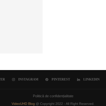
ULUI ROMÂNESC
TER
INSTAGRAM
PINTEREST
LINKEDIN
Politică de confidențialitate
VideoUHD Blog
@ Copyright 2022 - All Right Reserved.