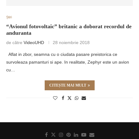
Știri
“Avionul fotovoltaic” britanic a doborat recordul de
anduranta
de către
VideoUHD
28 noiembrie 2018
Aflat in zbor, seamna cu o ciudata pasare preistorica ce
survoleaza pamanturi si ape. In realitate, Zephyr este un avion
cu…
CITEȘTE MAI MULT