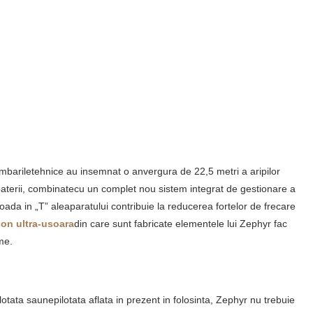
bariletehnice au insemnat o anvergura de 22,5 metri a aripilor
aterii, combinatecu un complet nou sistem integrat de gestionare a
ada in „T” aleaparatului contribuie la reducerea fortelor de frecare
bon ultra-usoara
din care sunt fabricate elementele lui Zephyr fac
me.
tata saunepilotata aflata in prezent in folosinta, Zephyr nu trebuie