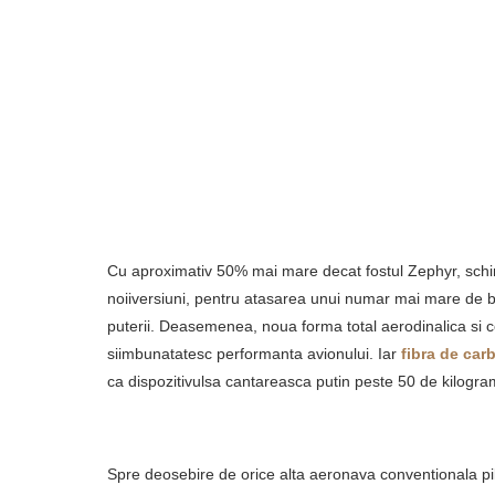
Cu aproximativ 50% mai mare decat fostul Zephyr, schim
noiiversiuni, pentru atasarea unui numar mai mare de b
puterii. Deasemenea, noua forma total aerodinalica si co
siimbunatatesc performanta avionului. Iar
fibra de car
ca dispozitivulsa cantareasca putin peste 50 de kilogra
Spre deosebire de orice alta aeronava conventionala pilo