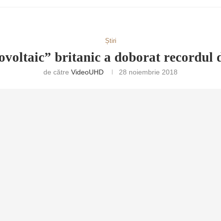
Știri
ovoltaic” britanic a doborat recordul
de către
VideoUHD
28 noiembrie 2018
RETULUI