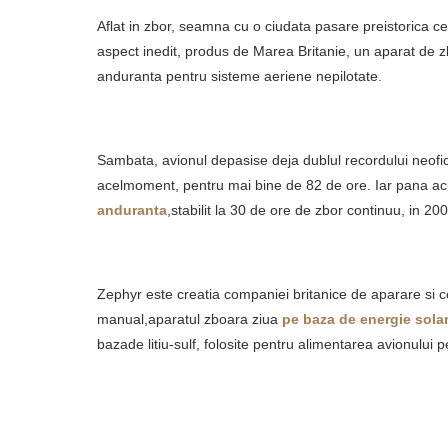
Aflat in zbor, seamna cu o ciudata pasare preistorica ce
aspect inedit, produs de Marea Britanie, un aparat de z
anduranta pentru sisteme aeriene nepilotate.
Sambata, avionul depasise deja dublul recordului neofici
acelmoment, pentru mai bine de 82 de ore. Iar pana acu
anduranta
,stabilit la 30 de ore de zbor continuu, in 20
Zephyr este creatia companiei britanice de aparare si c
manual,aparatul zboara ziua
pe baza de energie sola
bazade litiu-sulf, folosite pentru alimentarea avionului 