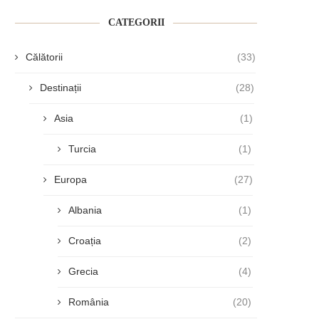
CATEGORII
Călătorii
(33)
Destinații
(28)
Asia
(1)
Turcia
(1)
Europa
(27)
Albania
(1)
Croația
(2)
Grecia
(4)
România
(20)