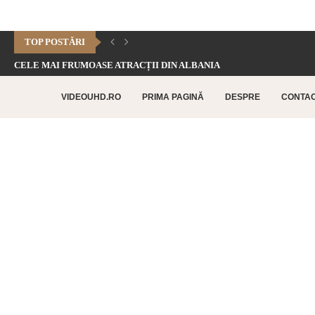
TOP POSTĂRI
CELE MAI FRUMOASE ATRACȚII DIN ALBANIA
CHEILE DOFTANEI – CELE MAI FRUMOASE FORMAȚIUNI CARSTICE.
VIDEOUHD.RO
PRIMA PAGINĂ
DESPRE
CONTA
CELE MAI FRUMOASE ATRACȚII TURISTICE DIN RETHYMNO –...
CETATEA HISTRIA – CEA MAI VECHE AȘEZARE URBANĂ...
SATUL BUCOVINEAN – ACASĂ ÎN INIMA BUCOVINEI
CELE MAI FRUMOASE ATRACȚII TURISTICE DIN CHANIA –...
TOP 10 CELE MAI FRUMOASE PLAJE DIN INSULA...
LAGUNA BALOS – PARADISUL TURCOAZ DIN INSULA CRETA
CHEILE DOBROGEI – O REZERVAȚIE NATURALĂ UNICĂ ÎN...
CETATEA POENARI – POVESTEA CETĂȚII LUI VLAD ȚEPEȘ
CORBII DE PIATRĂ – CEA MAI VECHE MĂNĂSTIRE...
CHIPUL LUI DECEBAL – CEA MAI MARE SCULPTURĂ...