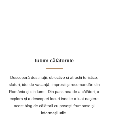
Iubim călătoriile
Descoperă destinații, obiective și atracții turistice,
sfaturi, idei de vacanță, impresii și recomandări din
România și din lume. Din pasiunea de a călători, a
explora și a descoperi locuri inedite a luat naștere
acest blog de călătorii cu povești frumoase și
informații utile.