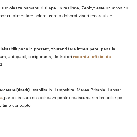
 survoleaza pamanturi si ape. In realitate, Zephyr este un avion cu
bor cu alimentare solara, care a doborat vineri recordul de
alstabilit pana in prezent, zburand fara intrerupere, pana la
m, a depasit, cusiguranta, de trei ori
recordul oficial de
01.
ercetareQinetiQ, stabilita in Hampshire, Marea Britanie. Lansat
ra
,parte din care si stocheaza pentru reaincarcarea bateriilor pe
pe timp denoapte.