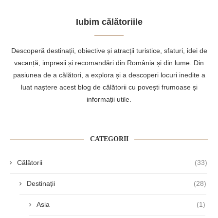
Iubim călătoriile
Descoperă destinații, obiective și atracții turistice, sfaturi, idei de
vacanță, impresii și recomandări din România și din lume. Din
pasiunea de a călători, a explora și a descoperi locuri inedite a
luat naștere acest blog de călătorii cu povești frumoase și
informații utile.
CATEGORII
Călătorii
(33)
Destinații
(28)
Asia
(1)