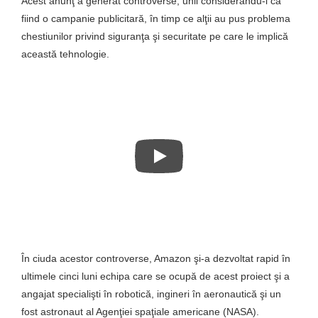
Acest anunţ a generat controverse, unii considerându-l ca
fiind o campanie publicitară, în timp ce alţii au pus problema
chestiunilor privind siguranţa şi securitate pe care le implică
această tehnologie.
În ciuda acestor controverse, Amazon şi-a dezvoltat rapid în
ultimele cinci luni echipa care se ocupă de acest proiect şi a
angajat specialişti în robotică, ingineri în aeronautică şi un
fost astronaut al Agenţiei spaţiale americane (NASA).