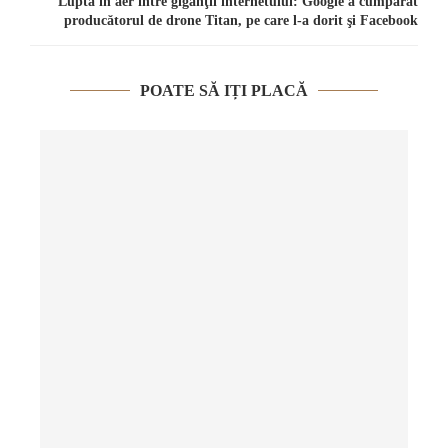
Luptă în aer între giganţii internetului: Google a cumpărat
producătorul de drone Titan, pe care l-a dorit şi Facebook
POATE SĂ IȚI PLACĂ