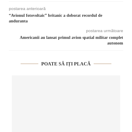
postarea anterioară
“Avionul fotovoltaic” britanic a doborat recordul de
anduranta
postarea următoare
Americanii au lansat primul avion spatial militar complet
autonom
POATE SĂ IȚI PLACĂ