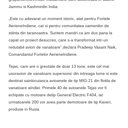
Jammu si Kashmirdin India.
„Este cu adevarat un moment istoric, atat pentru Fortele
AerieneIndiene, cat si pentru comunitatea oamenilor de
stiinta din taranoastra. Suntem mandri ca am dus pana la
capat un proiect desucces, care s-a transformat intr-un
redutabil avion de vanatoare”,declara Pradeep Vasant Naik,
Comandantul Fortelor AerieneIndiene.
Tejas, care are o greutate de doar 13 tone, este cel mai
usoravion de vanatoare supersonic din intreaga lume si este
destinat sainlocuiasca avioanele de tip MIG-21 din flotila de
vanatoare aIndiei. Primele 40 de avioanele Tejas vor fi
echipate cu motoare detip General Electric F404, iar
urmatoarele 200 vor avea parte demotoare de tip Kaveri,
produse in Rusia.