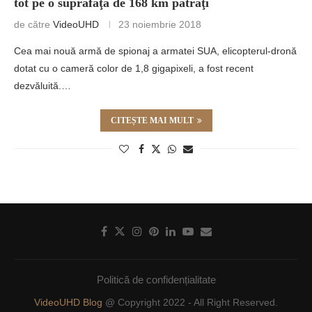
tot pe o suprafaţă de 168 km pătraţi
de către
VideoUHD
23 noiembrie 2018
Cea mai nouă armă de spionaj a armatei SUA, elicopterul-dronă
dotat cu o cameră color de 1,8 gigapixeli, a fost recent
dezvăluită.…
CITEȘTE MAI MULT
Politică de confidențialitate
VideoUHD Blog
@ Copyright 2022 - All Right Reserved.