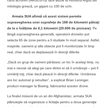
cărui acronim (ARGUS-IS) face aluzie la monstrul Argus din
mitologia greacă, un gigant cu 100 de ochi.
Armata SUA afirmă că acest sistem permite
supravegherea unei suprafeţe de 168 de kilometri pătraţi
de la o înălţime de 6,1 kilometri (20.000 de picioare)
. Pe
lângă supravegherea generală, operatorii dronelor pot
selecta 65 de zone pentru a fi studiate în mod separat. Astfel,
maşinile, oamenii şi alte obiecte pot fi monitorizate în timp
real, chiar dacă se deplasează în direcţii diferite.
„Dacă un grup de oameni părăsesc un loc în acelaşi timp, nu
mai e nevoie să alegi pe care dintre ei să îi urmăreşti – pot fi
urmăriţi toţi, chiar dacă pleacă în direcţii diferite. Urmărirea
are loc automat şi simultan”, a explicat Brian Leninger,
product manager la Boeing, fabricantul acestor drone.
La finalul misiunii de un an din Afghanistan, armata SUA
plănuieşte să organizeze o licitaţie pentru a doua generaţie