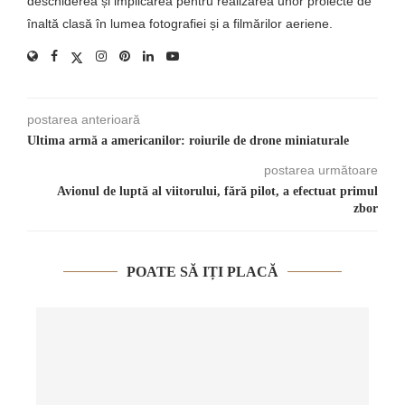
deschiderea și implicarea pentru realizarea unor proiecte de
înaltă clasă în lumea fotografiei și a filmărilor aeriene.
postarea anterioară
Ultima armă a americanilor: roiurile de drone miniaturale
postarea următoare
Avionul de luptă al viitorului, fără pilot, a efectuat primul
zbor
POATE SĂ IȚI PLACĂ