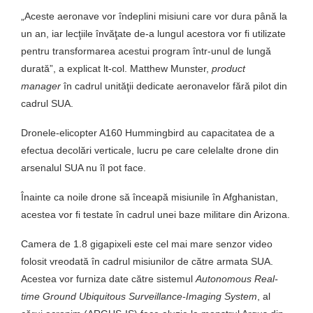
„Aceste aeronave vor îndeplini misiuni care vor dura până la
un an, iar lecţiile învăţate de-a lungul acestora vor fi utilizate
pentru transformarea acestui program într-unul de lungă
durată”, a explicat lt-col. Matthew Munster,
product
manager
în cadrul unităţii dedicate aeronavelor fără pilot din
cadrul SUA.
Dronele-elicopter A160 Hummingbird au capacitatea de a
efectua decolări verticale, lucru pe care celelalte drone din
arsenalul SUA nu îl pot face.
Înainte ca noile drone să înceapă misiunile în Afghanistan,
acestea vor fi testate în cadrul unei baze militare din Arizona.
Camera de 1.8 gigapixeli este cel mai mare senzor video
folosit vreodată în cadrul misiunilor de către armata SUA.
Acestea vor furniza date către sistemul
Autonomous Real-
time Ground Ubiquitous Surveillance-Imaging System
, al