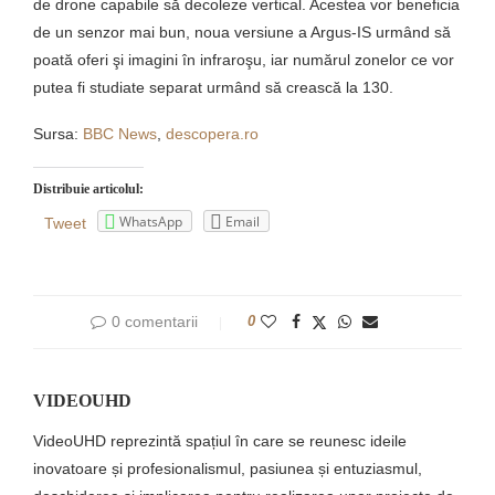
de drone capabile să decoleze vertical. Acestea vor beneficia
de un senzor mai bun, noua versiune a Argus-IS urmând să
poată oferi şi imagini în infraroşu, iar numărul zonelor ce vor
putea fi studiate separat urmând să crească la 130.
Sursa:
BBC News
,
descopera.ro
Distribuie articolul:
WhatsApp
Email
Tweet
0 comentarii
0
VIDEOUHD
VideoUHD reprezintă spațiul în care se reunesc ideile
inovatoare și profesionalismul, pasiunea și entuziasmul,