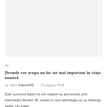
Știri
Dronele vor ocupa un loc tot mai important în viaţa
noastră
de către
VideoUHD
25 august 2018
Este cunoscut faptul că unii regizori au preconizat, prin
intermediul filmelor SF, modul în care tehnologia ne va influenţa
vieţile. Un astfel…