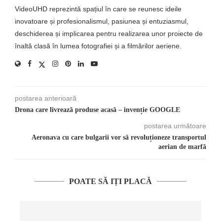
VideoUHD reprezintă spațiul în care se reunesc ideile
inovatoare și profesionalismul, pasiunea și entuziasmul,
deschiderea și implicarea pentru realizarea unor proiecte de
înaltă clasă în lumea fotografiei și a filmărilor aeriene.
postarea anterioară
Drona care livrează produse acasă – invenție GOOGLE
postarea următoare
Aeronava cu care bulgarii vor să revoluționeze transportul
aerian de marfă
POATE SĂ IȚI PLACĂ