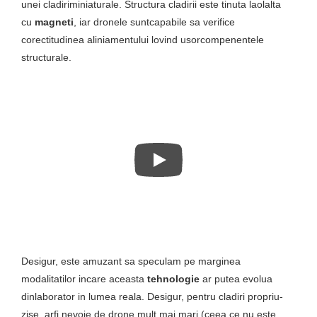
unei cladiriminiaturale. Structura cladirii este tinuta laolalta
cu
magneti
, iar dronele suntcapabile sa verifice
corectitudinea aliniamentului lovind usorcompenentele
structurale.
Desigur, este amuzant sa speculam pe marginea
modalitatilor incare aceasta
tehnologie
ar putea evolua
dinlaborator in lumea reala. Desigur, pentru cladiri propriu-
zise, arfi nevoie de drone mult mai mari (ceea ce nu este