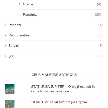
Grecia
(4)
România
(20)
Recenzii
(1)
Recomandări
(5)
Servicii
(3)
Știri
(30)
CELE MAI BUNE ARTICOLE
STAȚIUNEA JUPITER – O plajă exotică în
inima litoralului românesc
10 MOTIVE să vizitezi orașul Orșova