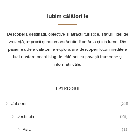
Iubim călătoriile
Descoperă destinații, obiective și atracții turistice, sfaturi, idei de
vacanță, impresii și recomandări din România și din lume. Din
pasiunea de a călători, a explora și a descoperi locuri inedite a
luat naștere acest blog de călătorii cu povești frumoase și
informații utile.
CATEGORII
Călătorii
(33)
Destinații
(28)
Asia
(1)