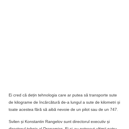
Ei cred că dețin tehnologia care ar putea să transporte sute
de kilograme de încărcătură de-a lungul a sute de kilometri și
toate acestea fără să aibă nevoie de un pilot sau de un 747.
Svilen și Konstantin Rangelov sunt directorul executiv și
directorul tehnic al Dronamics. Ei și-au petrecut ultimii patru