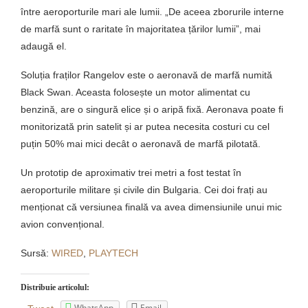
între aeroporturile mari ale lumii. „De aceea zborurile interne
de marfă sunt o raritate în majoritatea țărilor lumii”, mai
adaugă el.
Soluția fraților Rangelov este o aeronavă de marfă numită
Black Swan. Aceasta folosește un motor alimentat cu
benzină, are o singură elice și o aripă fixă. Aeronava poate fi
monitorizată prin satelit și ar putea necesita costuri cu cel
puțin 50% mai mici decât o aeronavă de marfă pilotată.
Un prototip de aproximativ trei metri a fost testat în
aeroporturile militare și civile din Bulgaria. Cei doi frați au
menționat că versiunea finală va avea dimensiunile unui mic
avion convențional.
Sursă:
WIRED
,
PLAYTECH
Distribuie articolul:
WhatsApp
Email