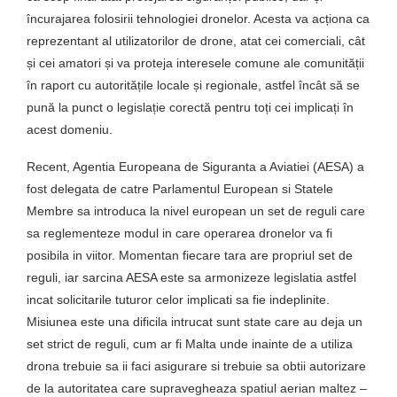
încurajarea folosirii tehnologiei dronelor. Acesta va acționa ca
reprezentant al utilizatorilor de drone, atat cei comerciali, cât
și cei amatori și va proteja interesele comune ale comunității
în raport cu autoritățile locale și regionale, astfel încât să se
pună la punct o legislație corectă pentru toți cei implicați în
acest domeniu.
Recent, Agentia Europeana de Siguranta a Aviatiei (AESA) a
fost delegata de catre Parlamentul European si Statele
Membre sa introduca la nivel european un set de reguli care
sa reglementeze modul in care operarea dronelor va fi
posibila in viitor. Momentan fiecare tara are propriul set de
reguli, iar sarcina AESA este sa armonizeze legislatia astfel
incat solicitarile tuturor celor implicati sa fie indeplinite.
Misiunea este una dificila intrucat sunt state care au deja un
set strict de reguli, cum ar fi Malta unde inainte de a utiliza
drona trebuie sa ii faci asigurare si trebuie sa obtii autorizare
de la autoritatea care supravegheaza spatiul aerian maltez –