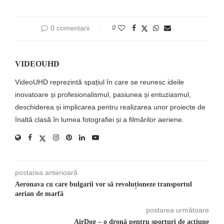
0 comentarii
0
VIDEOUHD
VideoUHD reprezintă spațiul în care se reunesc ideile
inovatoare și profesionalismul, pasiunea și entuziasmul,
deschiderea și implicarea pentru realizarea unor proiecte de
înaltă clasă în lumea fotografiei și a filmărilor aeriene.
postarea anterioară
Aeronava cu care bulgarii vor să revoluționeze transportul
aerian de marfă
postarea următoare
AirDog – o dronă pentru sporturi de acţiune