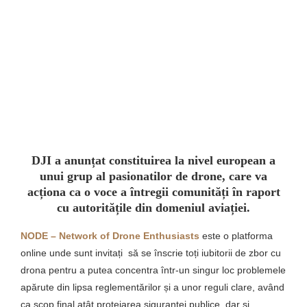
DJI a anunțat constituirea la nivel european a
unui grup al pasionatilor de drone, care va
acționa ca o voce a întregii comunități în raport
cu autoritățile din domeniul aviației.
NODE – Network of Drone Enthusiasts
este o platforma
online unde sunt invitați să se înscrie toți iubitorii de zbor cu
drona pentru a putea concentra într-un singur loc problemele
apărute din lipsa reglementărilor și a unor reguli clare, având
ca scop final atât protejarea siguranței publice, dar și